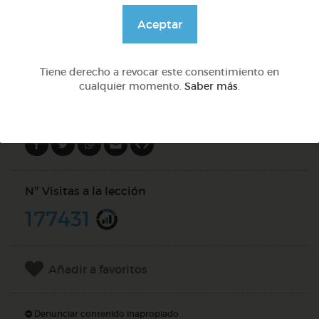
@Webparaelespanol
Aceptar
DOCS (4)
Tiene derecho a revocar este consentimiento en
cualquier momento.
Saber más
.
Compartir en
Nº Visitas a la lección
177431
Añadir a favoritos
Denunciar contenido inapropiado