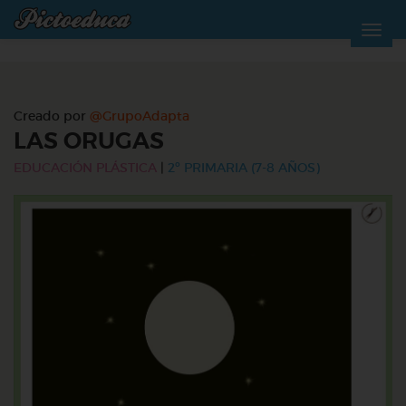
Creado por
@GrupoAdapta
LAS ORUGAS
EDUCACIÓN PLÁSTICA
|
2º PRIMARIA (7-8 AÑOS)