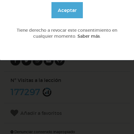
@Webparaelespanol
Aceptar
DOCS (4)
Tiene derecho a revocar este consentimiento en
cualquier momento.
Saber más
.
Compartir en
Nº Visitas a la lección
177297
Añadir a favoritos
Denunciar contenido inapropiado