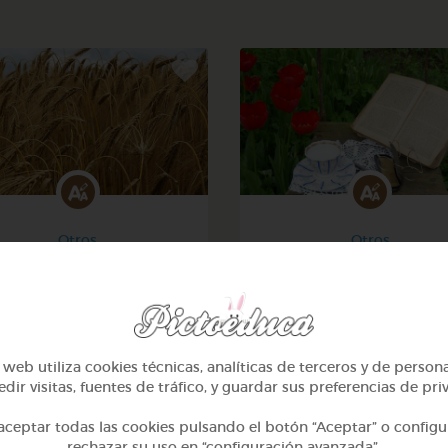
Otros
Otros
Sílabas trabadas
Sílabas directas: iniciale
finales
@Webparaelespanol
@Webparaelespanol
web utiliza cookies técnicas, analíticas de terceros y de person
dir visitas, fuentes de tráfico, y guardar sus preferencias de pri
ceptar todas las cookies pulsando el botón “Aceptar” o configu
rechazar su uso en “configuración avanzada”.