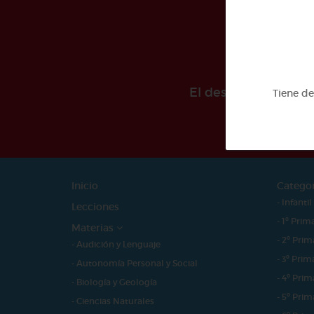
El desarollo de est
Tiene d
Inicio
Catego
- Infantil
Lecciones
- 1º Prim
Materias
- 2º Prim
- Audición y Lenguaje
- 3º Prim
- Autonomía Personal y Social
- 4º Prim
- Biología y Geología
- 5º Prim
- Ciencias Naturales