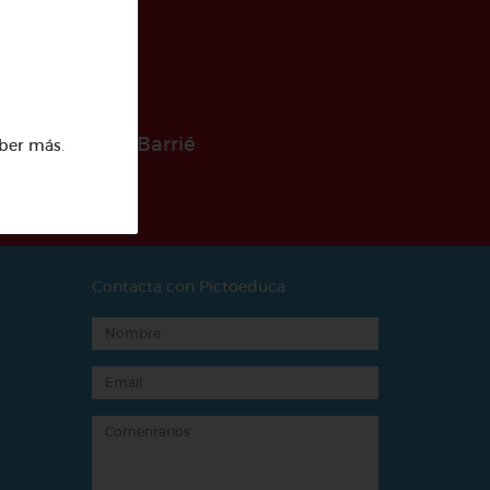
 la Fundación Barrié
ber más
.
Contacta con Pictoeduca