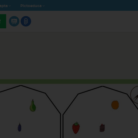
apta
Pictoeduca
R