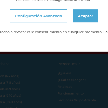
Configuración Avanzada
Aceptar
e proyecto ha sido posible gracias al mecenazgo de
erecho a revocar este consentimiento en cualquier momento.
Sa
rías
Pictoeduca
¿Qué es?
aria (6-7 años)
¿Cúal es el origen?
aria (7-8 años)
Finalidad
aria (8-9 años)
Funcionamiento
aria (9-10 años)
Lecciones Grupo Adapta
aria (10-11 años)