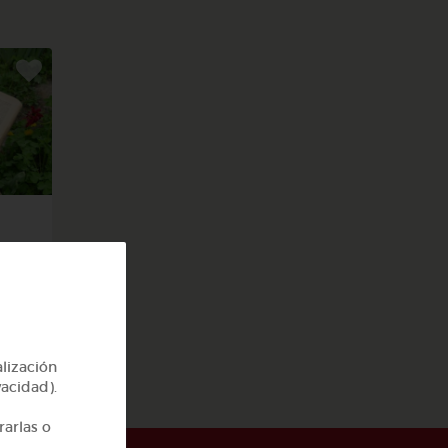
s y
alización
vacidad).
rarlas o