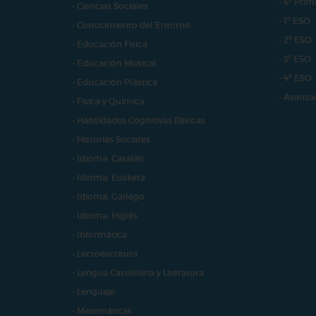
- 6º Prim
- Ciencias Sociales
- 1º ESO
- Conocimiento del Entorno
- 2º ESO
- Educación Física
- 3º ESO
- Educación Musical
- 4º ESO
- Educación Plástica
- Avanza
- Física y Química
- Habilidades Cognitivas Básicas
- Historias Sociales
- Idioma: Catalán
- Idioma: Euskera
- Idioma: Gallego
- Idioma: Inglés
- Informática
- Lectoescritura
- Lengua Castellana y Literatura
- Lenguaje
- Matemáticas