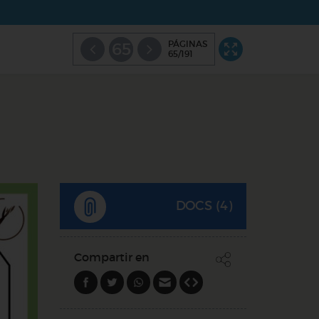
PÁGINAS
65
65/191
DOCS (4)
Compartir en