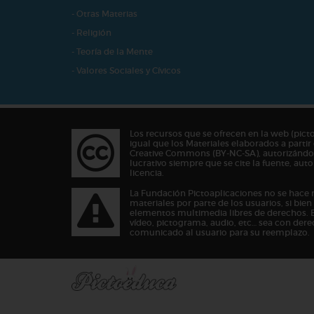
- Otras Materias
- Religión
- Teoría de la Mente
- Valores Sociales y Cívicos
Los recursos que se ofrecen en la web (pict
igual que los Materiales elaborados a partir 
Creative Commons (BY-NC-SA), autorizándos
lucrativo siempre que se cite la fuente, au
licencia.
La Fundación Pictoaplicaciones no se hace 
materiales por parte de los usuarios, si bie
elementos multimedia libres de derechos. 
vídeo, pictograma, audio, etc… sea con dere
comunicado al usuario para su reemplazo.