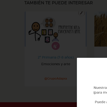
TAMBIÉN TE PUEDE INTERESAR
2º Primaria (7-8 años)
Emociones y arte
@GrupoAdapta
Nuestra 
(para me
Puede a