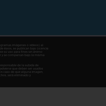
ogramas,imágenes o vídeos), al
de éstos, se publican bajo Licencia
e su uso para fines sin ánimo
tor y se compartan bajo la misma
responsable de la subida de
n advierte que deben ser usados
En caso de que alguna imagen,
chos, será eliminado y