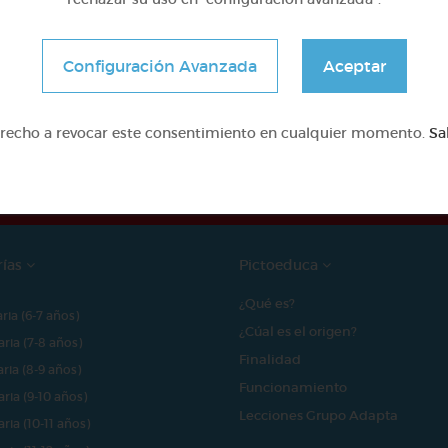
Configuración Avanzada
Aceptar
e proyecto ha sido posible gracias al mecenazgo de
erecho a revocar este consentimiento en cualquier momento.
Sa
rías
Pictoeduca
¿Qué es?
aria (6-7 años)
¿Cúal es el origen?
aria (7-8 años)
Finalidad
aria (8-9 años)
Funcionamiento
aria (9-10 años)
Lecciones Grupo Adapta
aria (10-11 años)