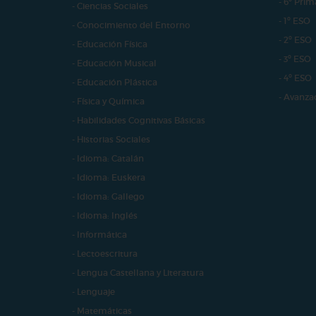
- 6º Prim
- Ciencias Sociales
- 1º ESO
- Conocimiento del Entorno
- 2º ESO
- Educación Física
- 3º ESO
- Educación Musical
- 4º ESO
- Educación Plástica
- Avanza
- Física y Química
- Habilidades Cognitivas Básicas
- Historias Sociales
- Idioma: Catalán
- Idioma: Euskera
- Idioma: Gallego
- Idioma: Inglés
- Informática
- Lectoescritura
- Lengua Castellana y Literatura
- Lenguaje
- Matemáticas