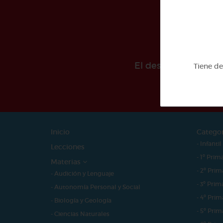
El desarollo de est
Tiene d
Inicio
Catego
- Infantil
Lecciones
- 1º Prim
Materias
- 2º Prim
- Audición y Lenguaje
- 3º Prim
- Autonomía Personal y Social
- 4º Prim
- Biología y Geología
- 5º Prim
- Ciencias Naturales