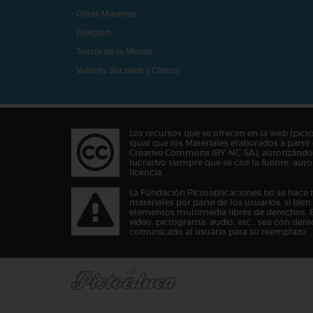
- Otras Materias
- Religión
- Teoría de la Mente
- Valores Sociales y Cívicos
Los recursos que se ofrecen en la web (pict
igual que los Materiales elaborados a partir 
Creative Commons (BY-NC-SA), autorizándos
lucrativo siempre que se cite la fuente, au
licencia.
La Fundación Pictoaplicaciones no se hace 
materiales por parte de los usuarios, si bie
elementos multimedia libres de derechos. 
vídeo, pictograma, audio, etc… sea con dere
comunicado al usuario para su reemplazo.