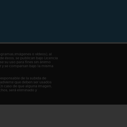
ogramas,imágenes o vídeos), al
de éstos, se publican bajo Licencia
e su uso para fines sin ánimo
tor y se compartan bajo la misma
responsable de la subida de
n advierte que deben ser usados
En caso de que alguna imagen,
chos, será eliminado y