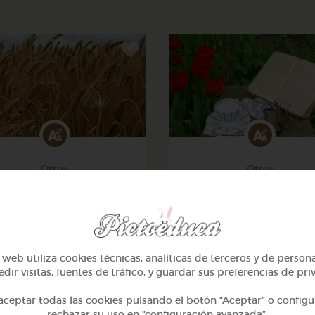
Otros
Otros
Sílabas trabadas
Sílabas directas: iniciale
finales
@Webparaelespanol
@Webparaelespanol
web utiliza cookies técnicas, analíticas de terceros y de person
dir visitas, fuentes de tráfico, y guardar sus preferencias de pri
ceptar todas las cookies pulsando el botón “Aceptar” o configu
rechazar su uso en “configuración avanzada”.