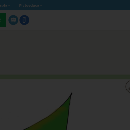
apta
Pictoeduca
R