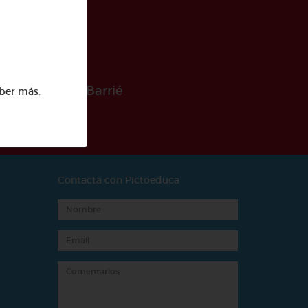
 la Fundación Barrié
ber más
.
Contacta con Pictoeduca