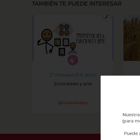
TAMBIÉN TE PUEDE INTERESAR
2º Primaria (7-8 años)
Emociones y arte
@GrupoAdapta
Nuestra 
(para me
Puede a