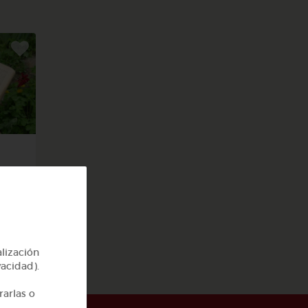
s y
alización
vacidad).
rarlas o