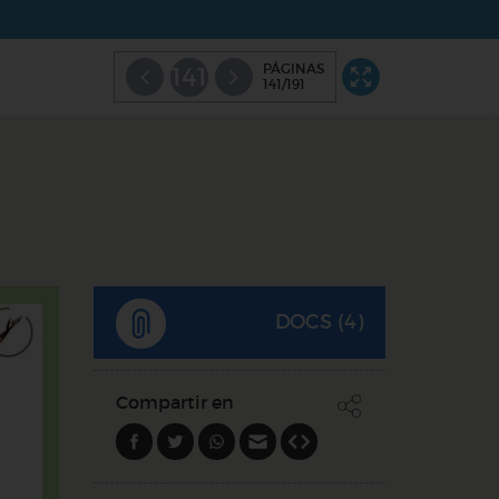
PÁGINAS
141
141/191
DOCS (4)
Compartir en