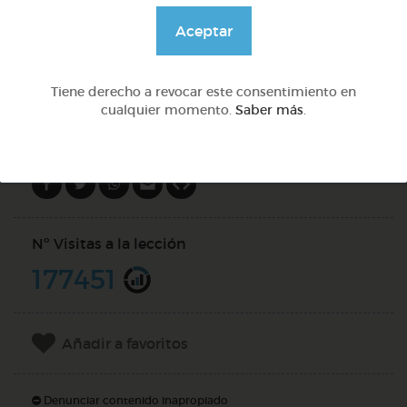
@Webparaelespanol
Aceptar
DOCS (4)
Tiene derecho a revocar este consentimiento en
cualquier momento.
Saber más
.
Compartir en
Nº Visitas a la lección
177451
Añadir a favoritos
Denunciar contenido inapropiado