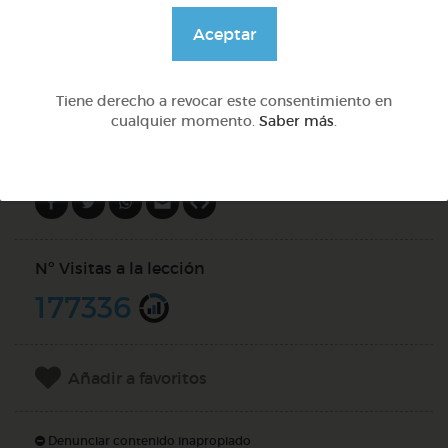
@Webparaelespanol
Aceptar
DOCS (4)
Tiene derecho a revocar este consentimiento en
cualquier momento.
Saber más
.
Compartir en
Nº Visitas a la lección
177336
Añadir a favoritos
Denunciar contenido inapropiado