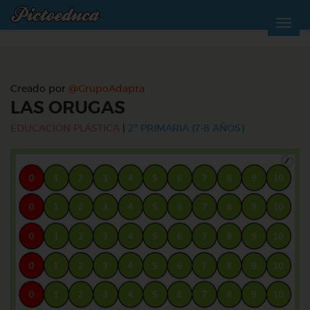
Creado por
@GrupoAdapta
LAS ORUGAS
EDUCACIÓN PLÁSTICA
|
2º PRIMARIA (7-8 AÑOS)