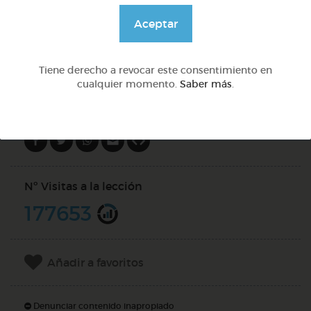
@Webparaelespanol
Aceptar
DOCS (4)
Tiene derecho a revocar este consentimiento en
cualquier momento.
Saber más
.
Compartir en
Nº Visitas a la lección
177653
Añadir a favoritos
Denunciar contenido inapropiado